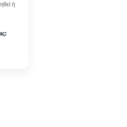
ηθεί ή
ας: